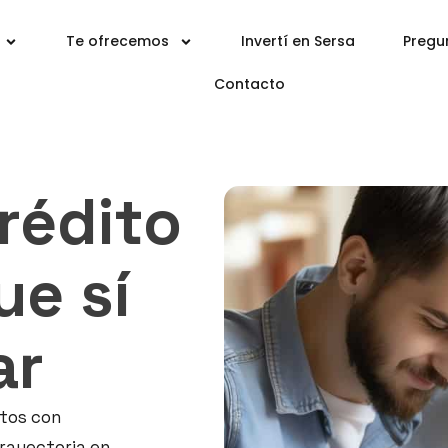
Te ofrecemos
Invertí en Sersa
Pregu
Contacto
rédito
ue sí
ar
itos con
trayectoria en