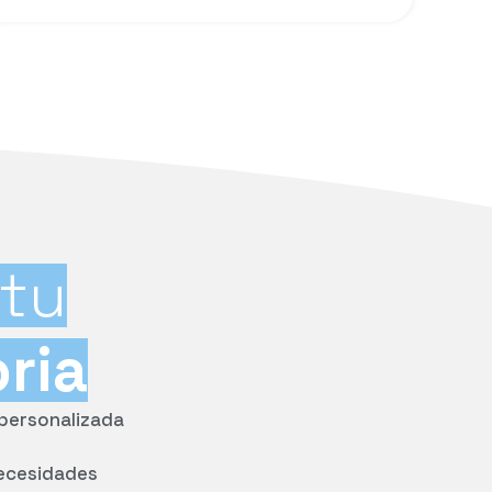
tu
oria
 personalizada
ecesidades