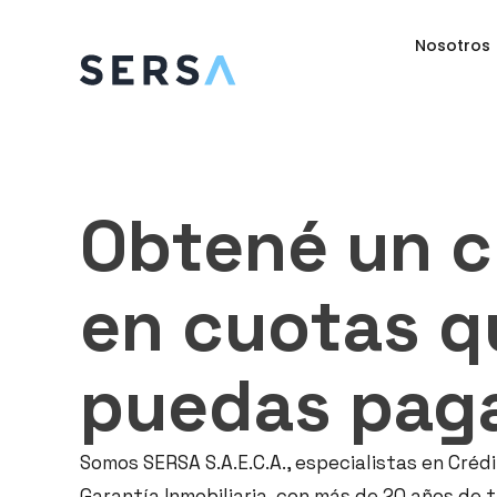
Nosotros
Obtené un c
en cuotas q
puedas pag
Somos SERSA S.A.E.C.A., especialistas en Créd
Garantía Inmobiliaria, con más de 20 años de 