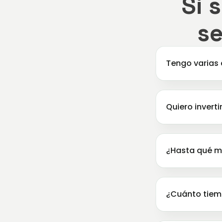
Si 
s
Tengo varias 
Quiero invert
¿Hasta qué m
¿Cuánto tiem