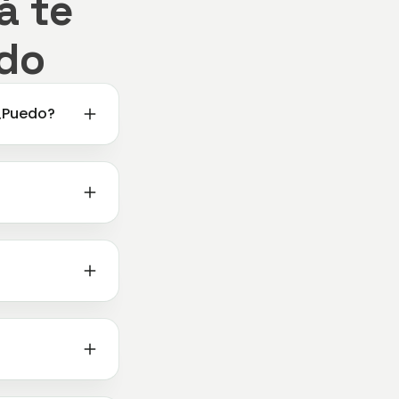
á te
do
.¿Puedo?