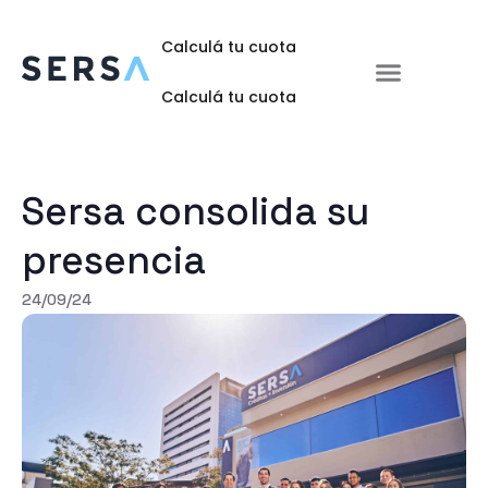
Calculá tu cuota
Te ofrecemos
Invertí en Sersa
Preguntas frecuentes
Calculá tu cuota
Sersa consolida su
presencia
24/09/24