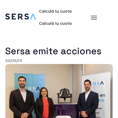
Calculá tu cuota
Te ofrecemos
Invertí en Sersa
Preguntas frecuentes
Calculá tu cuota
Sersa emite acciones
24/09/24